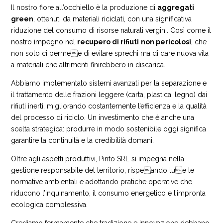
Il nostro fiore all’occhiello è la produzione di
aggregati
green
, ottenuti da materiali riciclati, con una significativa
riduzione del consumo di risorse naturali vergini. Così come il
nostro impegno nel
recupero di rifiuti
non pericolosi
, che
non solo ci permee di evitare sprechi ma di dare nuova vita
a materiali che altrimenti finirebbero in discarica.
Abbiamo implementato sistemi avanzati per la separazione e
il trattamento delle frazioni leggere (carta, plastica, legno) dai
rifiuti inerti, migliorando costantemente l’efficienza e la qualità
del processo di riciclo. Un investimento che è anche una
scelta strategica: produrre in modo sostenibile oggi significa
garantire la continuità e la credibilità domani.
Oltre agli aspetti produttivi, Pinto SRL si impegna nella
gestione responsabile del territorio, rispeando tue le
normative ambientali e adottando pratiche operative che
riducono l’inquinamento, il consumo energetico e l’impronta
ecologica complessiva.
Crediamo fermamente che tradizione e innovazione debbano